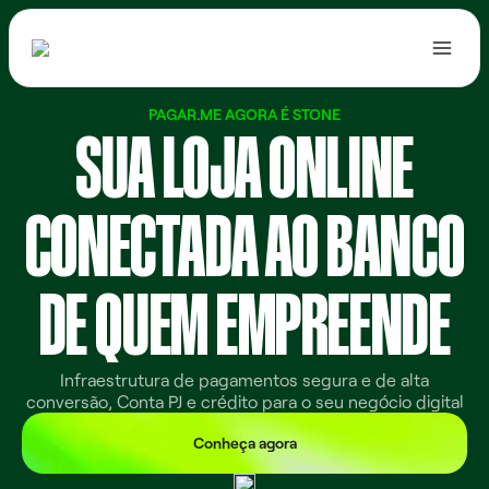
PAGAR.ME AGORA É STONE
SUA LOJA ONLINE
Ofertas
Documentação
CONECTADA AO BANCO
Acesso ao Hub
DE QUEM EMPREENDE
Entrar
Contratar
Infraestrutura de pagamentos segura e de alta
conversão, Conta PJ e crédito para o seu negócio digital
Conheça agora