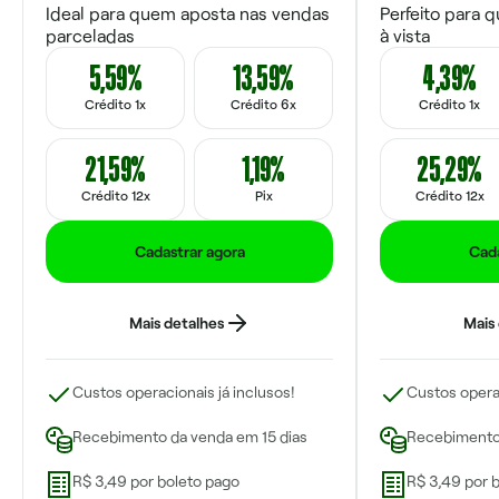
Ideal para quem aposta nas vendas
Perfeito para 
parceladas
à vista
5,59%
13,59%
4,39%
Crédito 1x
Crédito 6x
Crédito 1x
21,59%
1,19%
25,29%
Crédito 12x
Pix
Crédito 12x
Cadastrar agora
Cada
Mais detalhes
Mais
Custos operacionais já inclusos!
Custos operac
Recebimento da venda em 15 dias
Recebimento 
R$ 3,49 por boleto pago
R$ 3,49 por 